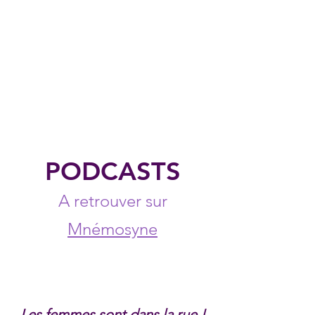
étudiées par un comité éditorial dirigé
par Christine Bard (professeure
d’histoire contemporaine).
Interface entre la recherche sur les
femmes et le genre et le grand public,
MUSEA est porté par le laboratoire
TEMOS (UMR 9016 CNRS, Université
d'Angers, Bretagne Sud, Le Mans).
PODCASTS
A retrouver sur
Mnémosyne
Les femmes sont dans la rue !