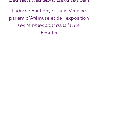
Ludivine Bantigny et
Julie Verlaine
parlent d’Afémuse et de l’exposition
Les femmes sont dans la rue
.
Ecouter
Le féminisme de la première
vague
Discussion avec Christine Bard sur le
Féminisme de la première vague
couvrant la période
1868-1939
.
Ecouter