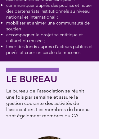
communiquer auprès des publics et nouer
des partenariats institutionnels au niveau
national et international ;
mobiliser et animer une communauté de
soutien ;
accompagner le projet scientifique et
culturel du musée ;
lever des fonds auprès d'acteurs publics et
privés et créer un cercle de mécènes.
LE BUREAU
Le bureau de l’association se réunit
une fois par semaine et assure la
gestion courante des activités de
l'association. Les membres du bureau
sont également membres du CA.