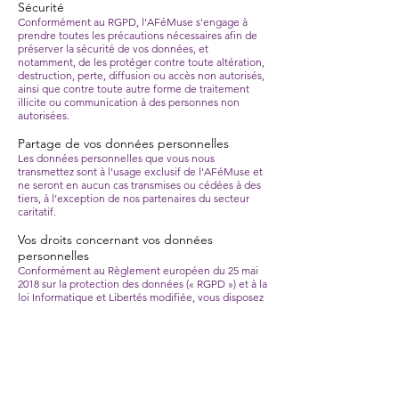
Sécurité
Conformément au RGPD, l'AFéMuse s'engage à
prendre toutes les précautions nécessaires afin de
préserver la sécurité de vos données, et
notamment, de les protéger contre toute altération,
destruction, perte, diffusion ou accès non autorisés,
ainsi que contre toute autre forme de traitement
illicite ou communication à des personnes non
autorisées.
Partage de vos données personnelles
Les données personnelles que vous nous
transmettez sont à l'usage exclusif de l'AFéMuse et
ne seront en aucun cas transmises ou cédées à des
tiers, à l’exception de nos partenaires du secteur
caritatif.
Vos droits concernant vos données
personnelles
Conformément au Règlement européen du 25 mai
2018 sur la protection des données (« RGPD ») et à la
loi Informatique et Libertés modifiée, vous disposez
d’un droit d’accès, de rectification, d’effacement,
de limitation et d’opposition au traitement des
données vous concernant, ainsi qu’un droit à la
portabilité. Vous disposez également du droit de
définir le sort de vos données personnelles « post-
mortem ».
Si vous souhaitez exercer vos droits ou si vous avez