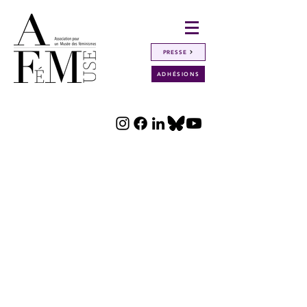
PRESSE
ADHÉSIONS
Paragraphe. Cliquez sur « Modifier le
texte » ou double-cliquez sur la zone
de texte pour modifier votre contenu.
Assurez-vous d'ajouter les
informations importantes que vous
souhaitez partager avec vos visiteurs.