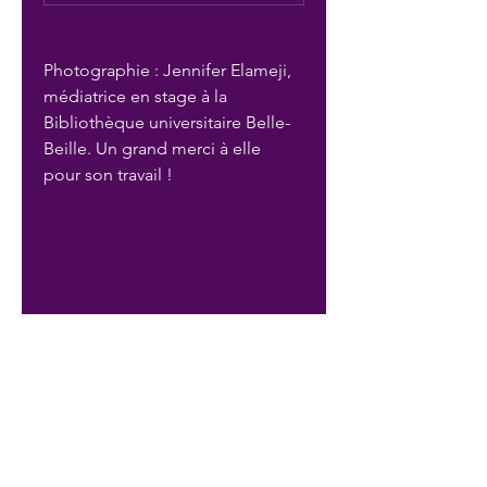
Photographie : Jennifer Elameji, 
médiatrice en stage à la 
Bibliothèque universitaire Belle-
Beille. Un grand merci à elle 
pour son travail !
Précédent