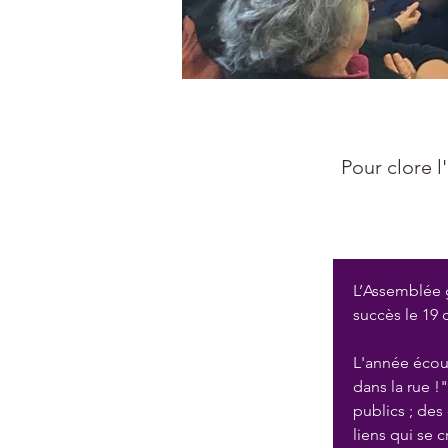
19 déc. 2025
Pour clore l
L’Assemblée 
succès le 19 
L'année écoul
dans la rue !
publics ; des
liens qui se 