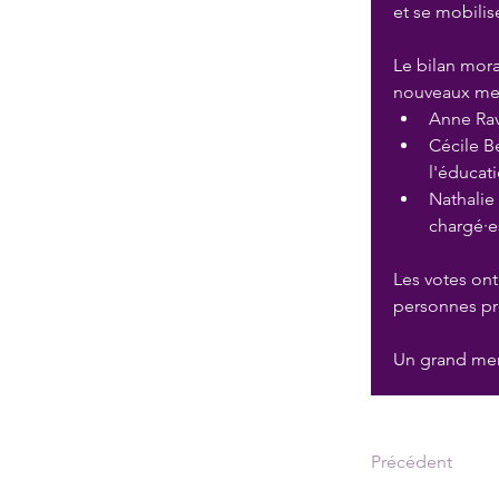
et se mobilis
Le bilan mora
nouveaux mem
Anne Rav
Cécile B
l'éducat
Nathalie
chargé·es
Les votes ont
personnes pré
Un grand mer
Précédent