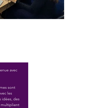
tenue avec 
mmes sont 
vec les 
s idées, des 
 multiplient 