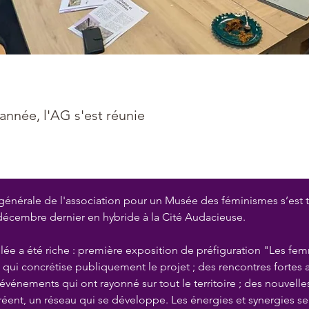
'année, l'AG s'est réunie
générale de l'association pour un Musée des féminismes s’est 
décembre dernier en hybride à la Cité Audacieuse.
ée a été riche : première exposition de préfiguration "Les fe
" qui concrétise publiquement le projet ; des rencontres fortes a
 événements qui ont rayonné sur tout le territoire ; des nouvelle
créent, un réseau qui se développe. Les énergies et synergies se