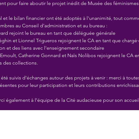
ent pour faire aboutir le projet inédit de Musée des féminismes
l et le bilan financier ont été adoptés à l'unanimité, tout comme
bres au Conseil d'administration et au bureau : 
ard rejoint le bureau en tant que déléguée générale 
éghin et Lionnel Trigueros rejoignent le CA en tant que chargé·
ion et des liens avec l'enseignement secondaire 
 Ernoult, Catherine Gonnard et Naïs Nolibos rejoignent le CA en
 des collections. 
 été suivis d'échanges autour des projets à venir : merci à toutes
sentes pour leur participation et leurs contributions enrichissa
ci également à l’équipe de la Cité audacieuse pour son accueil