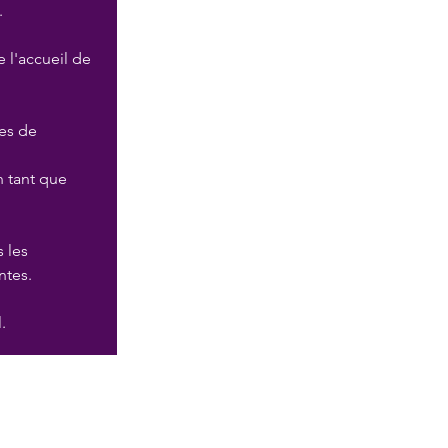
.
 l'accueil de 
es de 
 tant que 
 les 
ntes.
.