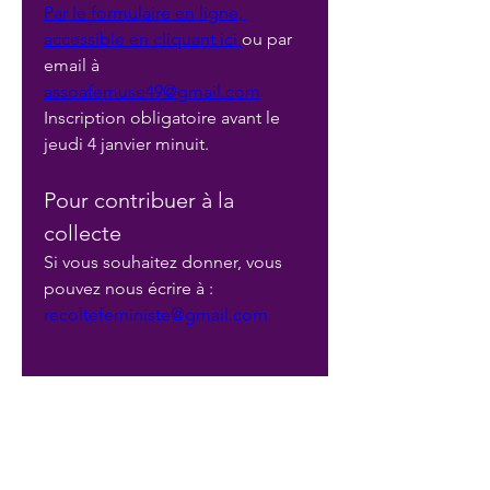
Par le formulaire en ligne, 
accessible en cliquant ici 
ou par 
email à 
assoafemuse49@gmail.com
Inscription obligatoire avant le 
jeudi 4 janvier minuit. 
Pour contribuer à la 
collecte
Si vous souhaitez donner, vous 
pouvez nous écrire à : 
recoltefeministe@gmail.com
Précédent