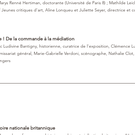
arys Renné Hertiman, doctorante (Université de Paris 8) ; Mathilde Leich
f Jeunes critiques d'art, Aline Lonqueu et Juliette Seyer, directrice et 
e ! De la commande à la médiation
udivine Bantigny, historienne, curatrice de l’exposition, Clémence L
missariat général, Marie-Gabrielle Verdoni, scénographe, Nathalie Clot, 
Angers
ire nationale britannique 