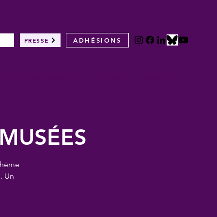
PRESSE
ADHÉSIONS
et
Nous soutenir
L'équipe
Contact
 MUSÉES
 thème
. Un