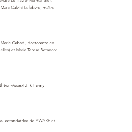
versité Le Havre-Normandie), 
 Marc Calvini-Lefebvre, maître 
, Marie Cabadi, doctorante en 
elles) et Maria Teresa Betancor 
nthéon-Assas/IUF), Fanny 
ons, cofondatrice de AWARE et 