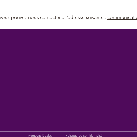
vous pouvez nous contacter à l'adresse suivante : 
communicati
Mentions légales
Politique de confidentialité