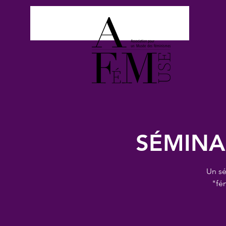
SÉMINA
Un sé
"fé