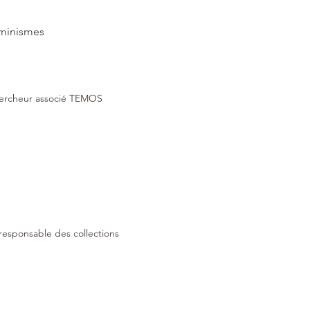
éminismes
chercheur associé TEMOS 
responsable des collections 