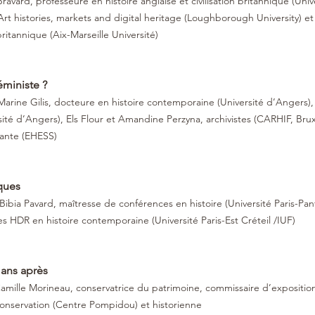
ard, professeure en histoire anglaise et civilisation britannique (Uni
rt histories, markets and digital heritage (Loughborough University) et
ritannique (Aix-Marseille Université)
éministe ? 
Marine Gilis, docteure en histoire contemporaine (Université d’Angers)
ité d’Angers), Els Flour et Amandine Perzyna, archivistes (CARHIF, Brux
ante (EHESS)
ques
ibia Pavard, maîtresse de conférences en histoire (Université Paris-Pa
s HDR en histoire contemporaine (Université Paris-Est Créteil /IUF)
ans après
Camille Morineau, conservatrice du patrimoine, commissaire d’expositi
conservation (Centre Pompidou) et historienne