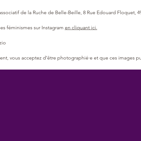
associatif de la Ruche de Belle-Beille, 8 Rue Edouard Floquet, 
des féminismes sur Instagram 
en cliquant ici.
zio
ent, vous acceptez d’être photographié·e et que ces images puis