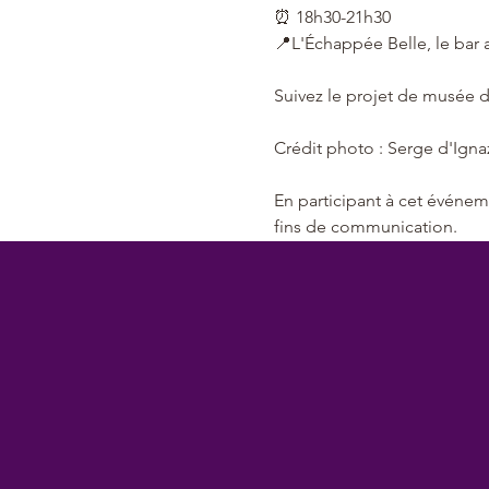
⏰ 18h30-21h30
📍L'Échappée Belle, le bar 
Suivez le projet de musée 
Crédit photo : Serge d'Igna
En participant à cet événem
fins de communication.