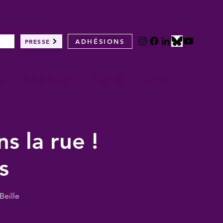
PRESSE
ADHÉSIONS
et
Nous soutenir
L'équipe
Contact
s la rue !
s
Beille