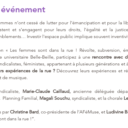
l'événement
mmes n’ont cessé de lutter pour l’émancipation et pour la libert
istent et s’engagent pour leurs droits, l’égalité et la justic
emblements… Investir l'espace public implique souvent inventivit
ion « Les femmes sont dans la rue ! Révolte, subversion, ém
 universitaire Belle-Beille, participez à une 
rencontre avec 
yndicalistes, féministes, appartenant à plusieurs générations et 
rs expériences de la rue ? 
Découvrez leurs expériences et réc
et de musique.
ndicaliste, 
Marie-Claude Caillaud, 
ancienne déléguée dépar
  
Planning Familial, 
Magali Souchu
, syndicaliste, et la chorale
 L
 par 
Christine Bard
, co-présidente de l’AFéMuse, et 
Ludivine B
nt dans la rue !”.