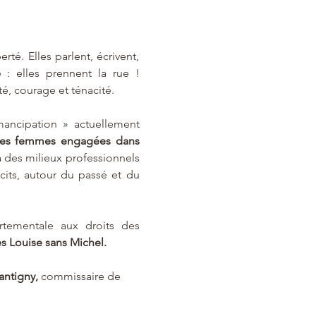
é. Elles parlent, écrivent, 
e : elles prennent la rue ! 
é, courage et ténacité. 
ancipation » actuellement 
des femmes engagées dans 
à des milieux professionnels 
its, autour du passé et du 
tementale aux droits des 
es Louise sans Michel.
antigny,
 commissaire de 