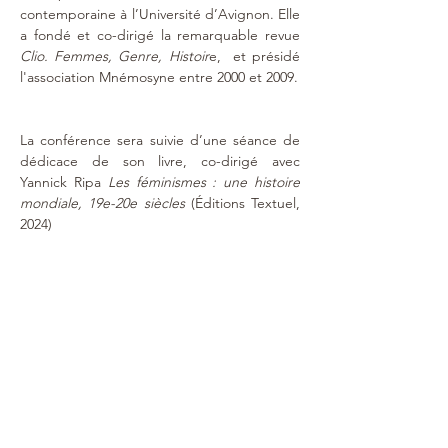
contemporaine à l’Université d’Avignon. Elle 
a fondé et co-dirigé la remarquable revue 
Clio. Femmes, Genre, Histoir
e,  et présidé 
l'association Mnémosyne entre 2000 et 2009.
La conférence sera suivie d’une séance de 
dédicace de son livre, co-dirigé avec 
Yannick Ripa 
Les féminismes : une histoire 
mondiale, 19e-20e siècles 
(Éditions Textuel, 
2024)
Visitez librement l'exposition avant la 
conférence (entrée libre et gratuite). 